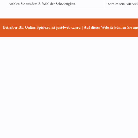
wählen Sie aus dem 3. Wahl der Schwierigkeit.
wird es sein, wie viel
Betreiber DE-Online-Spiele.eu ist just4web.cz sro. | Auf dieser Website können Sie u