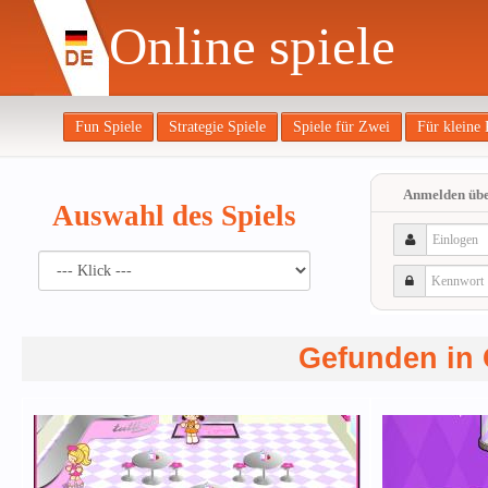
Online spiele
Fun Spiele
Strategie Spiele
Spiele für Zwei
Für kleine
Anmelden üb
Auswahl des Spiels
Gefunden in 