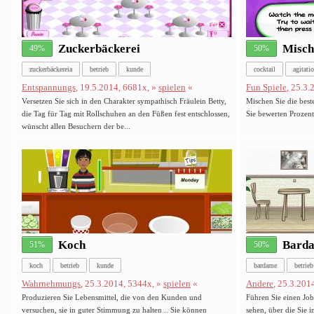
Zuckerbäckerei
Misch
49%
50%
zuckerbäckereia
betrieb
kunde
cocktail
agitati
Entspannungs
, 19.5.2014, 6681x, »
spielen
«
Fun Spiele
, 25.3
Versetzen Sie sich in den Charakter sympathisch Fräulein Betty,
Mischen Sie die best
die Tag für Tag mit Rollschuhen an den Füßen fest entschlossen,
Sie bewerten Prozent.
wünscht allen Besuchern der be...
Koch
Bard
51%
50%
koch
betrieb
kunde
bardame
betrieb
Wahrnehmungs
, 25.3.2014, 5344x, »
spielen
«
Andere
, 25.3.201
Produzieren Sie Lebensmittel, die von den Kunden und
Führen Sie einen Job 
versuchen, sie in guter Stimmung zu halten .. Sie können
sehen, über die Sie 