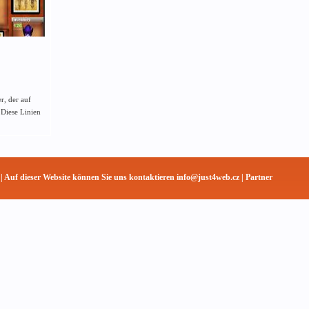
r, der auf
 Diese Linien
. | Auf dieser Website können Sie uns kontaktieren info@just4web.cz |
Partner