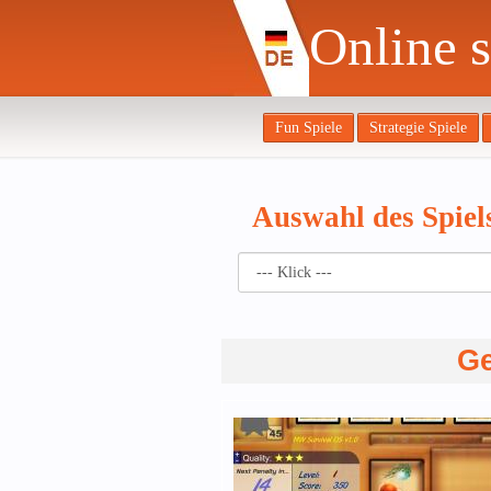
Online s
Fun Spiele
Strategie Spiele
Auswahl des Spiel
Ge