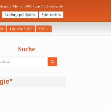
le gratis. Mehr als 1000+ geprüfte Spiele gratis
Lieblingsspiel Spieler
Spielertreffen
zle
Logische Spiele
Mehr
Suche
gie"