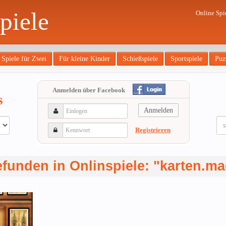
piele
Online Spie
Spiele für Zwei
Für kleine Kinder
Schießspiele
Sportspiele
Puz
Anmelden über Facebook
s
Registrieren
funden in Onlinspiele:
"karten.ma