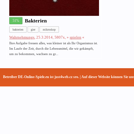
Bakterien
51%
bakterien
gier
mikroskop
Wahrnehmungs
, 25.3.2014, 5807x, »
spielen
«
Ihre Aufgabe fressen alles, was kleiner ist als Ihr Organismus ist.
Im Laufe der Zeit, durch die Lebensmittel, die wir gekämpft,
um zu bekommen, wachsen zu gr...
Betreiber DE-Online-Spiele.eu ist just4web.cz sro. | Auf dieser Website können Sie u