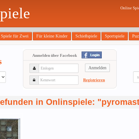
piele
Online Spie
Spiele für Zwei
Für kleine Kinder
Schießspiele
Sportspiele
Puz
Anmelden über Facebook
s
Registrieren
efunden in Onlinspiele:
"pyromast