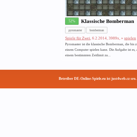
Klassische Bomberman
52%
pyromaster
bomberman
Spiele für Zwei
, 6.2.2014, 3989x, »
spielen
Pyromaster ist die klassische Bomberman, die bis z
einem Computer spielen kann. Die Aufgabe ist es, a
einem bestimmten Zeitlimit zu...
Betreiber DE-Online-Spiele.eu ist just4web.cz sro