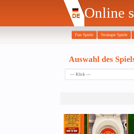
Online s
Fun Spiele
Strategie Spiele
Auswahl des Spiel